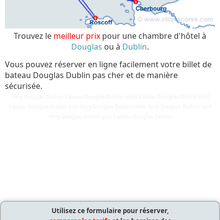
Trouvez le
meilleur prix
pour une chambre d'hôtel à
Douglas
ou à
Dublin
.
Vous pouvez réserver en ligne facilement votre billet de
bateau Douglas Dublin pas cher et de manière
sécurisée.
ferry Douglas Dublin bateau Douglas Dublin billet bateau Douglas Dublin tarif
bateau Douglas Dublin prix ferry Douglas Dublin billet ferry Douglas Dublin tarif
Détails
ferry Douglas Dublin prix bateau Douglas Dublin
Mis à jour : 24 mars 2018
Publication : 28 août 2016
Écrit par
Cliquecorse
Utilisez ce formulaire pour réserver,