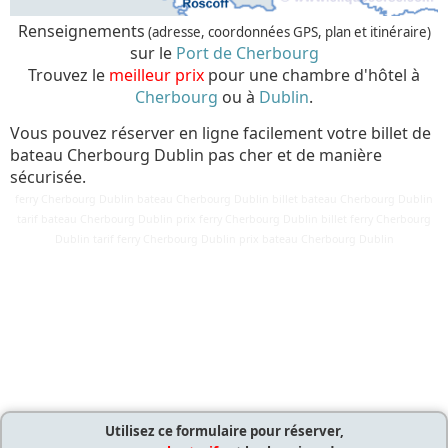
Renseignements
(adresse, coordonnées GPS, plan et itinéraire)
sur le
Port de Cherbourg
Trouvez le
meilleur prix
pour une chambre d'hôtel à
Cherbourg
ou à
Dublin
.
Vous pouvez réserver en ligne facilement votre billet de
bateau Cherbourg Dublin pas cher et de manière
sécurisée.
ferry Cherbourg Dublin bateau Cherbourg Dublin billet bateau Cherbourg Dublin
tarif bateau Cherbourg Dublin prix ferry Cherbourg Dublin billet ferry Cherbourg
Détails
Dublin tarif ferry Cherbourg Dublin prix bateau Cherbourg Dublin
Mis à jour : 24 mars 2018
Publication : 28 août 2016
Écrit par
Cliquecorse
Utilisez ce formulaire pour réserver,