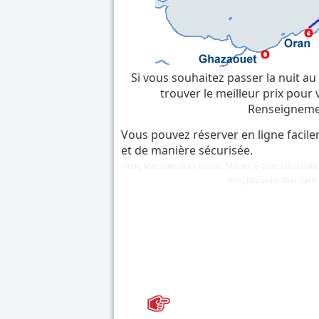
Si vous souhaitez passer la nuit au
trouver le meilleur prix pour
Renseigneme
Vous pouvez réserver en ligne facile
et de manière sécurisée.
ferry Marseille Oran bateau Marseille Oran billet bate
Détails
ferry Marseille Oran tari
Mis à jour : 2 mars 2018
Publication : 28 août 2016
Écrit par
Cliquecorse