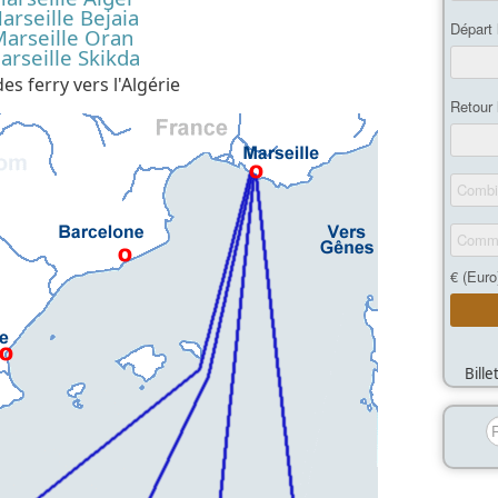
arseille Bejaia
arseille Oran
arseille Skikda
es ferry vers l'Algérie
Bill
R