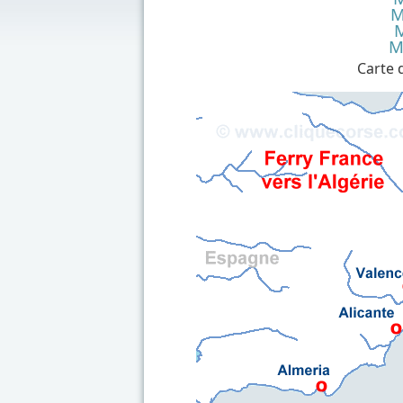
M
M
M
Carte d