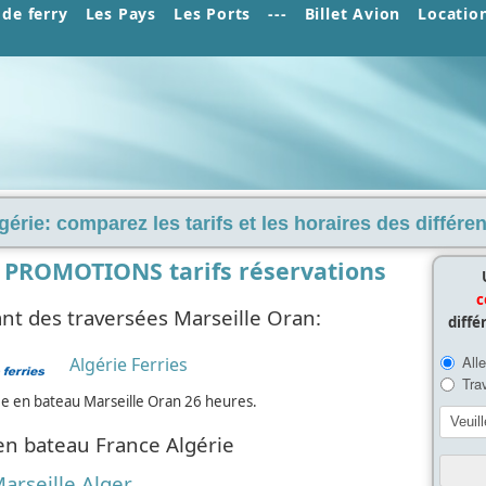
de ferry
Les Pays
Les Ports
---
Billet Avion
Locatio
lgérie: comparez les tarifs et les horaires des différ
 PROMOTIONS tarifs réservations
c
t des traversées Marseille Oran:
diffé
Algérie Ferries
ée en bateau Marseille Oran 26 heures.
en bateau France Algérie
arseille Alger