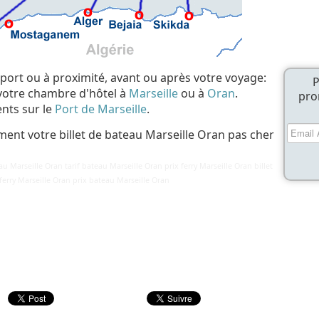
 port ou à proximité, avant ou après votre voyage:
P
 votre chambre d'hôtel à
Marseille
ou à
Oran
.
pro
nts sur le
Port de Marseille
.
ment votre billet de bateau Marseille Oran pas cher
au Marseille Oran tarif bateau Marseille Oran prix ferry Marseille Oran billet
f ferry Marseille Oran prix bateau Marseille Oran