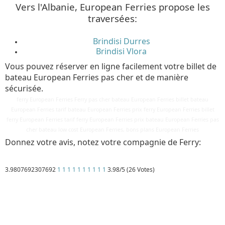
Vers l'Albanie, European Ferries propose les
traversées:
Brindisi Durres
Brindisi Vlora
Vous pouvez réserver en ligne facilement votre billet de
bateau European Ferries pas cher et de manière
sécurisée.
ferry European Ferries Ferry pas cher bateau European Ferries billet bateau
European Ferries tarif bateau European Ferries prix ferry European Ferries billet
ferry European Ferries tarif ferry European Ferries prix bateau European Ferries pas
cher bateau low cost European Ferries, bons plans European Ferries
Donnez votre avis, notez votre compagnie de Ferry:
3.9807692307692
1
1
1
1
1
1
1
1
1
1
3.98/5 (26 Votes)
Détails
Mis à jour : 3 avril 2018
Publication : 28 août 2016
Écrit par
Cliquecorse